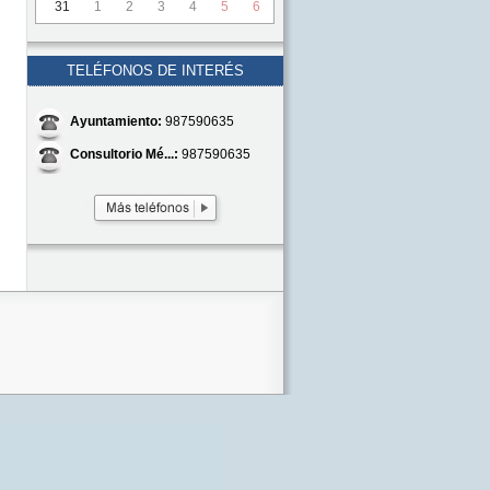
31
1
2
3
4
5
6
TELÉFONOS DE INTERÉS
Ayuntamiento:
987590635
Consultorio Mé...:
987590635