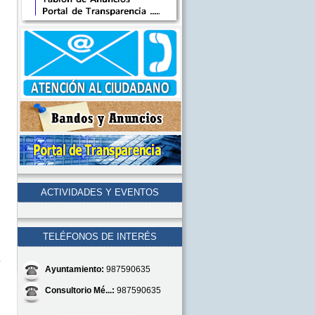
ACTIVIDADES Y EVENTOS
TELÉFONOS DE INTERÉS
Ayuntamiento:
987590635
Consultorio Mé...:
987590635