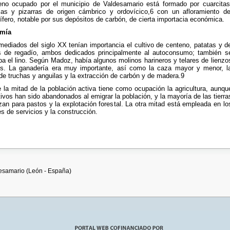
reno ocupado por el municipio de Valdesamario está formado por cuarcitas
cas y pizarras de origen cámbrico y ordovícico,6 con un afloramiento de
fero, notable por sus depósitos de carbón, de cierta importacia económica.
mía
mediados del siglo XX tenían importancia el cultivo de centeno, patatas y d
s de regadío, ambos dedicados principalmente al autoconsumo; también s
ba el lino. Según Madoz, había algunos molinos harineros y telares de lienzo
ís. La ganadería era muy importante, así como la caza mayor y menor, l
de truchas y anguilas y la extracción de carbón y de madera.9
 la mitad de la población activa tiene como ocupación la agricultura, aunqu
tivos han sido abandonados al emigrar la población, y la mayoría de las tierra
izan para pastos y la explotación forestal. La otra mitad está empleada en lo
s de servicios y la construcción.
desamario (León - España)