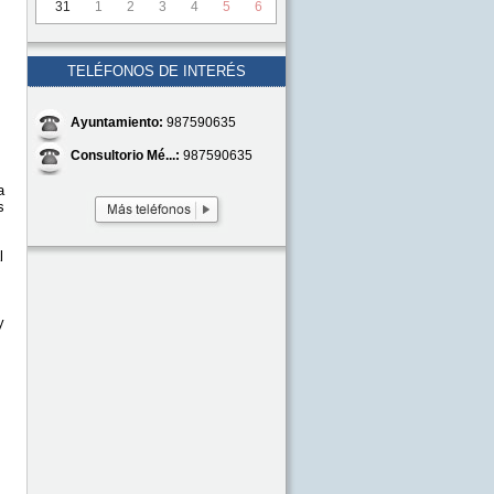
31
1
2
3
4
5
6
TELÉFONOS DE INTERÉS
Ayuntamiento:
987590635
Consultorio Mé...:
987590635
a
s
l
y