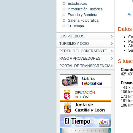
Estadísticas
Introducción Histórica
Am
Escudo y Bandera
Galería Fotográfica
El Tiempo
Datos 
LOS PUEBLOS
Co
Po
TURISMO Y OCIO
Al
Su
PERFIL DEL CONTRATANTE
PAGO A PROVEEDORES
Situac
PORTAL DE TRANSPARENCIA
Coord
42° 43
Distan
41 km
106 km
173 km
181 km
186 km