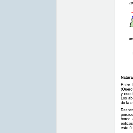
Natura
Entre 
(Querc
y esco
Los ab
de la s
Respec
perdic
borde 
eólicos
esta ú