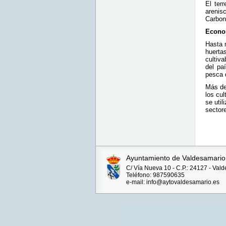
El ter
arenis
Carboní
Econo
Hasta 
huerta
cultiva
del pa
pesca 
Más de
los cul
se util
sectore
Ayuntamiento de Valdesamario
C/ Vía Nueva 10 - C.P.: 24127 - Val
Teléfono: 987590635
e-mail: info@aytovaldesamario.es