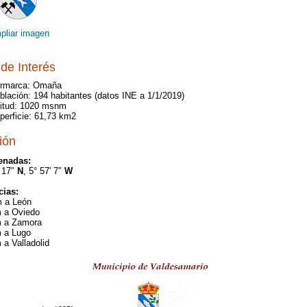
pliar imagen
de Interés
rmarca: Omaña
blación: 194 habitantes (datos INE a 1/1/2019)
titud: 1020 msnm
perficie: 61,73 km2
ión
enadas:
′ 17″
N
, 5° 57′ 7″
W
cias:
 a León
 a Oviedo
 a Zamora
 a Lugo
 a Valladolid