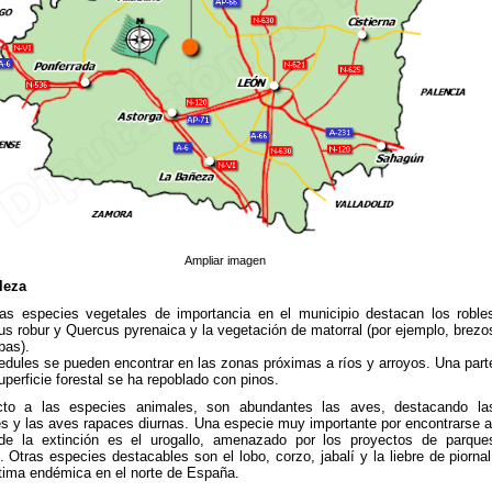
Ampliar imagen
leza
las especies vegetales de importancia en el municipio destacan los roble
us robur y Quercus pyrenaica y la vegetación de matorral (por ejemplo, brezo
bas).
edules se pueden encontrar en las zonas próximas a ríos y arroyos. Una part
uperficie forestal se ha repoblado con pinos.
to a las especies animales, son abundantes las aves, destacando la
es y las aves rapaces diurnas. Una especie muy importante por encontrarse a
de la extinción es el urogallo, amenazado por los proyectos de parque
. Otras especies destacables son el lobo, corzo, jabalí y la liebre de piornal
ltima endémica en el norte de España.