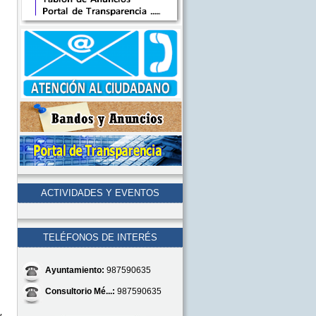
ACTIVIDADES Y EVENTOS
TELÉFONOS DE INTERÉS
Ayuntamiento:
987590635
Consultorio Mé...:
987590635
y