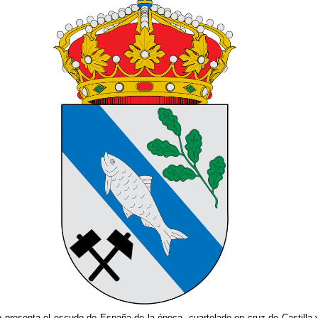
lo presenta el escudo de España de la época, cuartelado en cruz de Castilla 