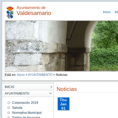
Ayuntamiento de
Valdesamario
Inicio
M
Está en:
Inicio
>
AYUNTAMIENTO
> Noticias
INICIO
Noticias
AYUNTAMIENTO
Thu
Corporación 2019
Jan
Saluda
01
01:00:00
Normativa Municipal
CET
Tablón de Anuncios