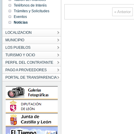
1970
Teléfonos de Interés
Thu
Trámites y Solicitudes
Jan 01
« Anterior
01:00:00
Eventos
CET
1970
Noticias
Thu Jan
01
01:00:00
LOCALIZACION
CET
1970
MUNICIPIO
LOS PUEBLOS
TURISMO Y OCIO
PERFIL DEL CONTRATANTE
PAGO A PROVEEDORES
PORTAL DE TRANSPARENCIA