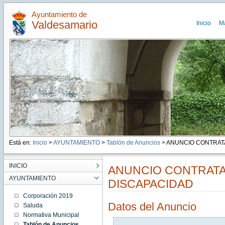
Ayuntamiento de
Valdesamario
Inicio
M
Está en:
Inicio
>
AYUNTAMIENTO
>
Tablón de Anuncios
> ANUNCIO CONTRATAC
INICIO
ANUNCIO CONTRAT
AYUNTAMIENTO
DISCAPACIDAD
Corporación 2019
Datos del Anuncio
Saluda
Normativa Municipal
Tablón de Anuncios